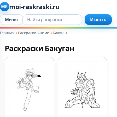
moi-raskraski.ru
MR
Искать...
Меню
Искать
Главная
Раскраски Аниме
Бакуган
Раскраски Бакуган