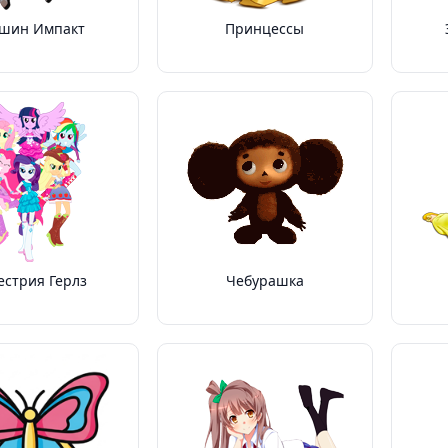
ншин Импакт
Принцессы
естрия Герлз
Чебурашка