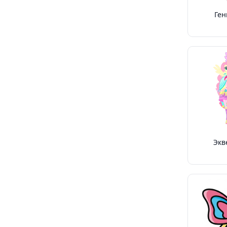
Ге
Экв