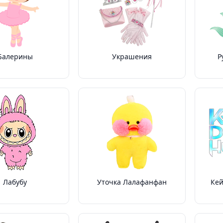
Балерины
Украшения
Р
Лабубу
Уточка Лалафанфан
Кей