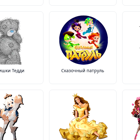
ишки Тедди
Сказочный патруль