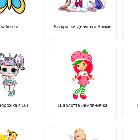
Бабочки
Раскраски Девушки Аниме
норожка ЛОЛ
Шарлотта Земляничка
П