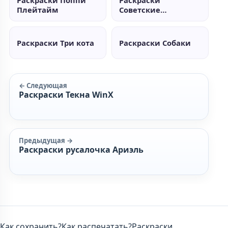
Раскраски Поппи
Раскраски
Плейтайм
Советские
мультики
Раскраски Три кота
Раскраски Собаки
← Следующая
Раскраски Текна WinX
Предыдущая →
Раскраски русалочка Ариэль
Как сохранить?
Как распечатать?
Раскраски