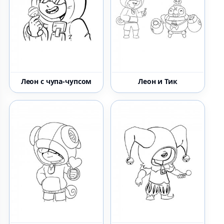
Леон с чупа-чупсом
Леон и Тик