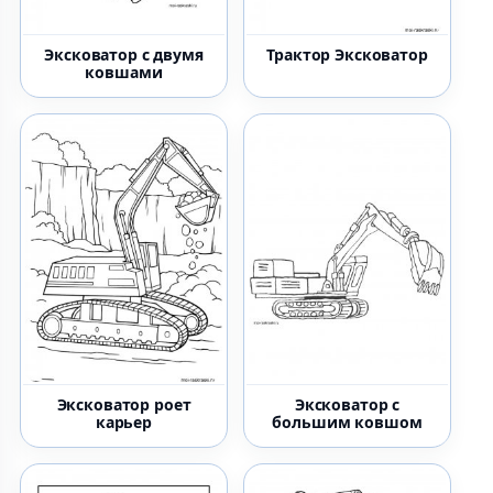
Эксковатор с двумя
Трактор Эксковатор
ковшами
Эксковатор роет
Эксковатор с
карьер
большим ковшом