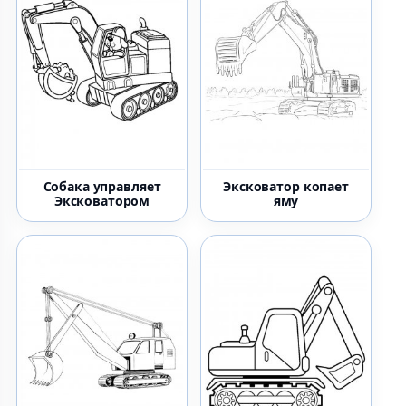
Собака управляет
Эксковатор копает
Эксковатором
яму