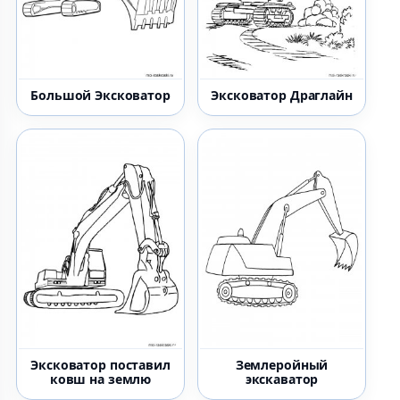
Большой Эксковатор
Эксковатор Драглайн
Эксковатор поставил
Землеройный
ковш на землю
экскаватор