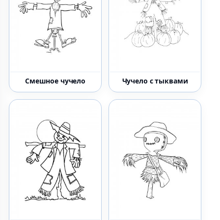
Смешное чучело
Чучело с тыквами