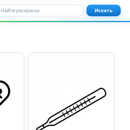
кать...
Искать