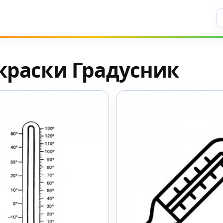
Ис
краски Градусник