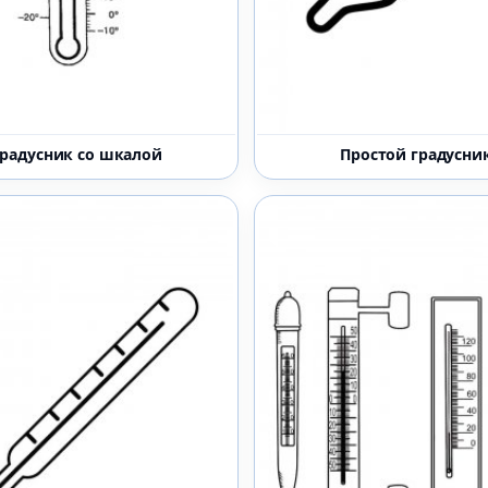
Градусник со шкалой
Простой градусни