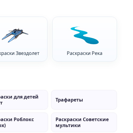
краски Звездолет
Раскраски Река
раски для детей
Трафареты
ет
раски Роблокс
Раскраски Советские
ox)
мультики