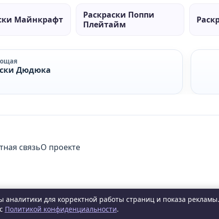
Раскраски Поппи
ски Майнкрафт
Раск
Плейтайм
ующая
аски Дюдюка
тная связь
О проекте
сы аналитики для корректной работы страниц и показа рекламы
 с
Политикой конфиденциальности
.