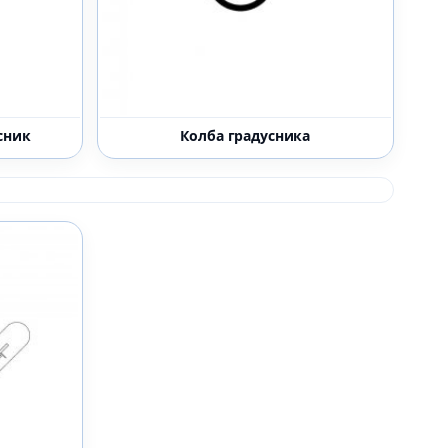
сник
Колба градусника