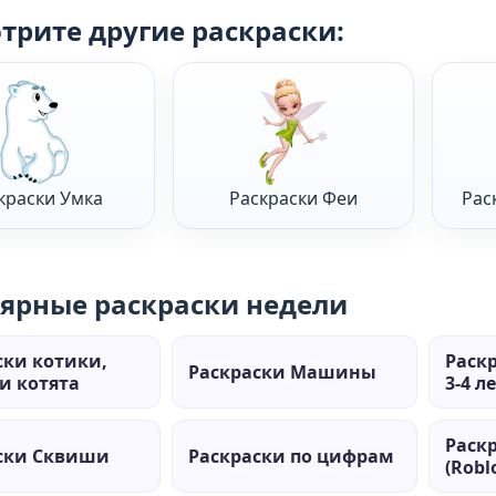
трите другие раскраски:
краски Умка
Раскраски Феи
Рас
ярные раскраски недели
ски котики,
Раск
Раскраски Машины
и котята
3-4 л
Раск
ски Сквиши
Раскраски по цифрам
(Robl