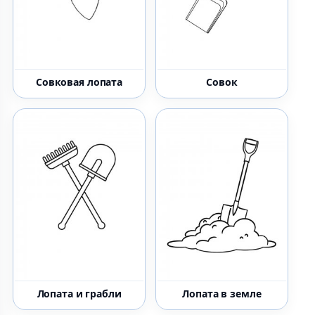
Совковая лопата
Совок
Лопата и грабли
Лопата в земле