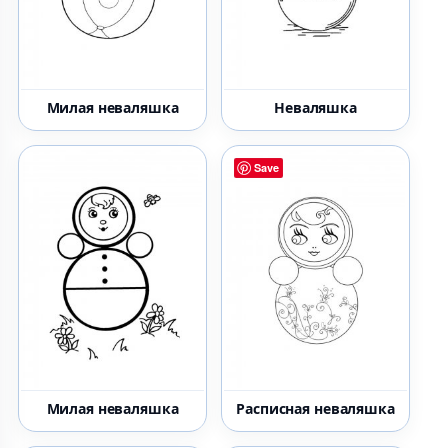
Милая неваляшка
Неваляшка
Save
Милая неваляшка
Расписная неваляшка