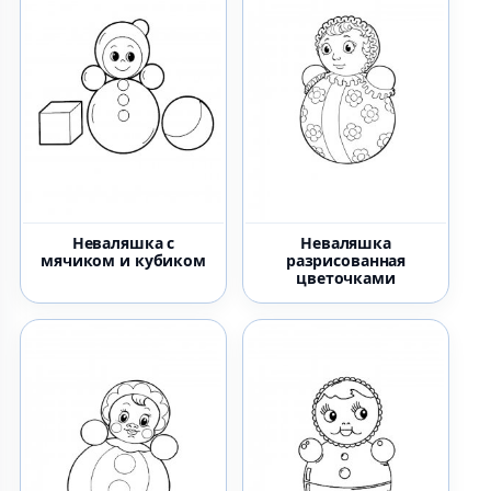
Неваляшка с
Неваляшка
мячиком и кубиком
разрисованная
цветочками