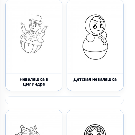
Неваляшка в
Детская неваляшка
цилиндре