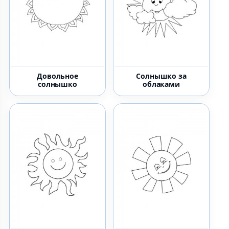
Довольное
Солнышко за
солнышко
облаками