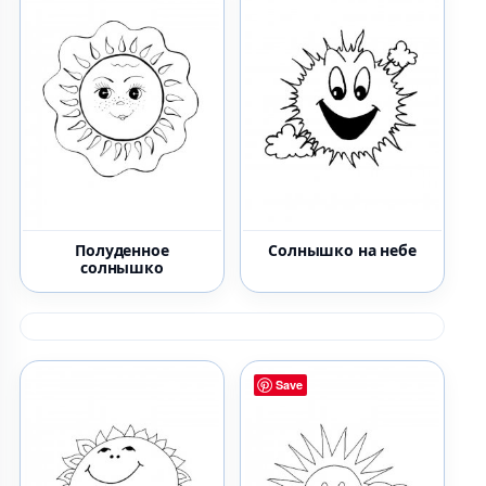
Полуденное
Солнышко на небе
солнышко
Save