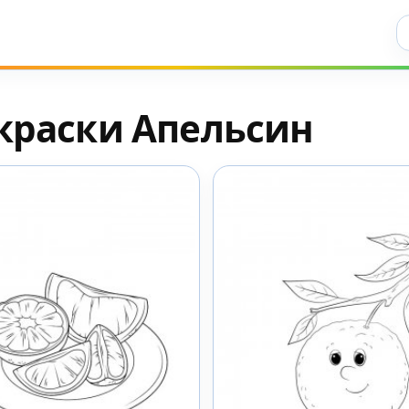
Ис
краски Апельсин