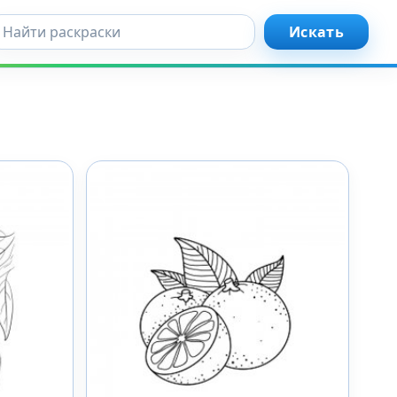
кать...
Искать