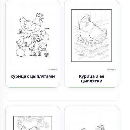
Курица с цыплятами
Курица и ее
цыплятки