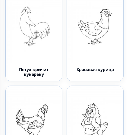
Петух кричит
Красивая курица
кукареку