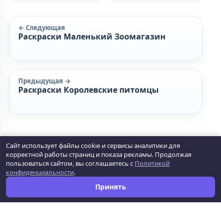
← Следующая
Раскраски Маленький Зоомагазин
Предыдущая →
Раскраски Королевские питомцы
Сайт использует файлы cookie и сервисы аналитики для
корректной работы страниц и показа рекламы. Продолжая
Как сохранить?
Как распечатать?
Раскраски
пользоваться сайтом, вы соглашаетесь с
Политикой
конфиденциальности
.
Правообладателям
Политика конфиденциальности
Принять
Обратная связь
О проекте
© 2026 moi-raskraski.ru