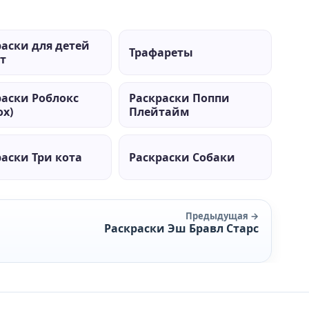
раски для детей
Трафареты
ет
раски Роблокс
Раскраски Поппи
ox)
Плейтайм
аски Три кота
Раскраски Собаки
Предыдущая →
Раскраски Эш Бравл Старс