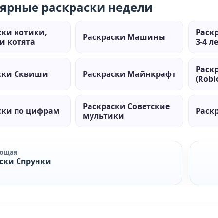
ярные раскраски недели
ски котики,
Раск
Раскраски Машины
и котята
3-4 л
Раск
ски Сквиши
Раскраски Майнкрафт
(Robl
Раскраски Советские
ски по цифрам
Раскр
мультики
ующая
ски Спрунки