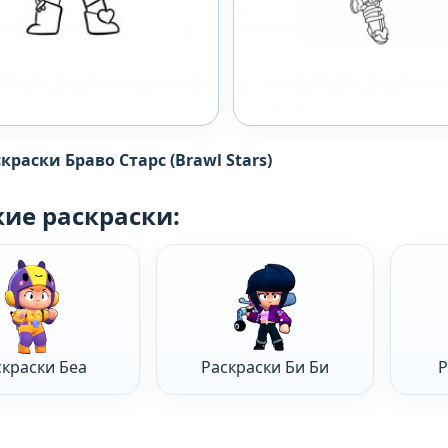
краски Браво Старс (Brawl Stars)
ие раскраски:
скраски Беа
Раскраски Би Би
Р