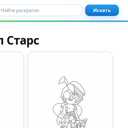
кать...
Искать
л Старс