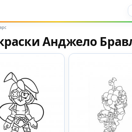
Ис
арс
краски Анджело Брав