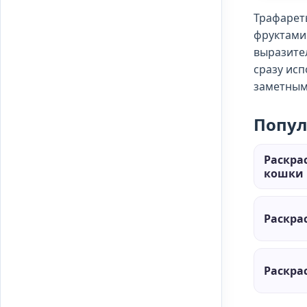
Трафареты
фруктами.
выразите
сразу исп
заметным
Попул
Раскра
кошки 
Раскра
Раскра