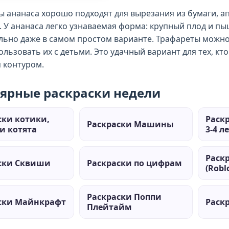
 ананаса хорошо подходят для вырезания из бумаги, ап
 У ананаса легко узнаваемая форма: крупный плод и п
льно даже в самом простом варианте. Трафареты можно 
ользовать их с детьми. Это удачный вариант для тех, кт
 контуром.
ярные раскраски недели
ски котики,
Раск
Раскраски Машины
и котята
3-4 л
Раск
ски Сквиши
Раскраски по цифрам
(Robl
Раскраски Поппи
ски Майнкрафт
Раск
Плейтайм