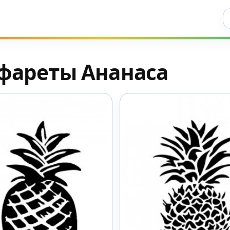
Ис
фареты Ананаса