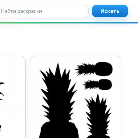
кать...
Искать