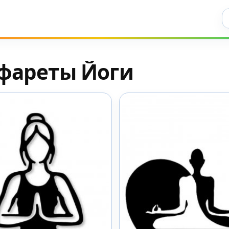
Ис
фареты Йоги