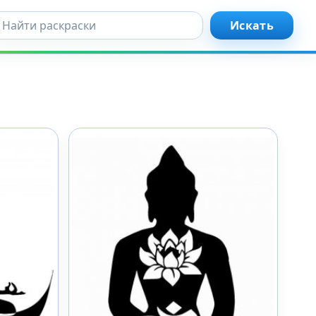
кать...
Искать