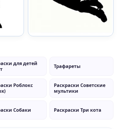
раски для детей
Трафареты
ет
раски Роблокс
Раскраски Советские
ox)
мультики
раски Собаки
Раскраски Три кота