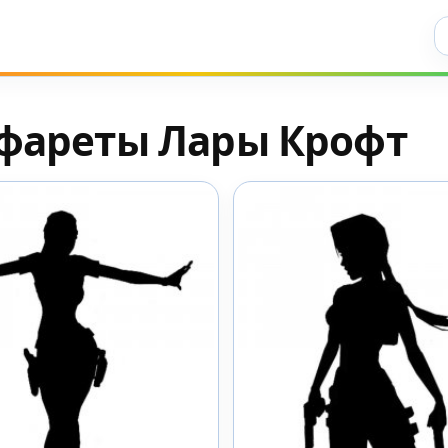
Ис
фареты Лары Крофт