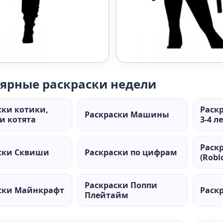
ярные раскраски недели
ски котики,
Раск
Раскраски Машины
и котята
3-4 л
Раск
ски Сквиши
Раскраски по цифрам
(Robl
Раскраски Поппи
ски Майнкрафт
Раск
Плейтайм