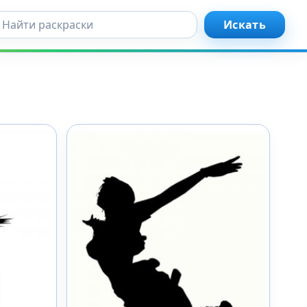
кать...
Искать