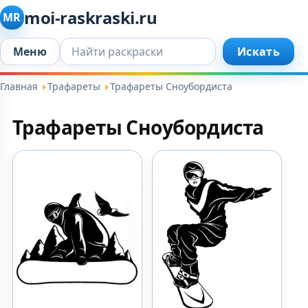
moi-raskraski.ru
MR
Искать...
Меню
Искать
Главная
Трафареты
Трафареты Сноубордиста
Трафареты Сноубордиста