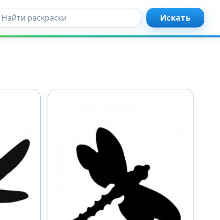
кать...
Искать