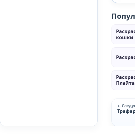
Попул
Раскра
кошки 
Раскра
Раскра
Плейт
← След
Трафар