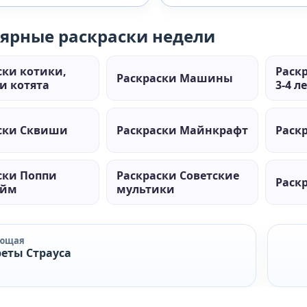
ярные раскраски недели
ски котики,
Раск
Раскраски Машины
и котята
3-4 л
ски Сквиши
Раскраски Майнкрафт
Раск
ски Поппи
Раскраски Советские
Раскр
айм
мультики
ующая
еты Страуса