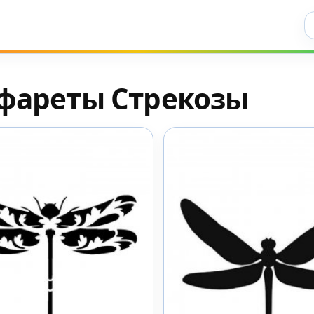
Ис
фареты Стрекозы