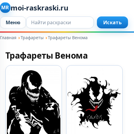
moi-raskraski.ru
MR
Искать...
Меню
Искать
Главная
Трафареты
Трафареты Венома
Трафареты Венома