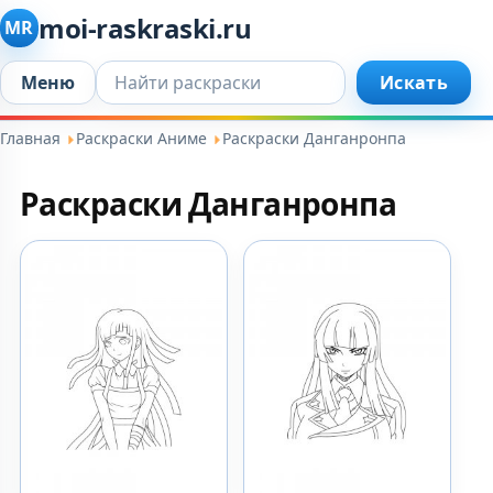
moi-raskraski.ru
MR
Искать...
Меню
Искать
Главная
Раскраски Аниме
Раскраски Данганронпа
Раскраски Данганронпа