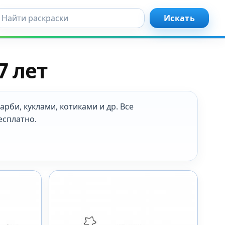
кать...
Искать
7 лет
арби, куклами, котиками и др. Все
есплатно.