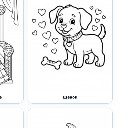
е
Щенок