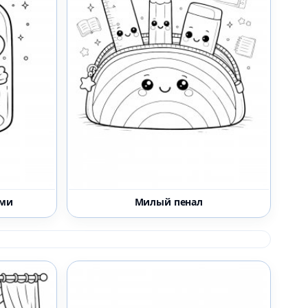
ями
Милый пенал