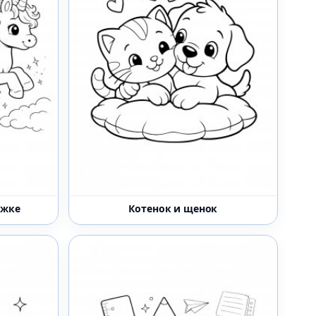
ожке
Котенок и щенок