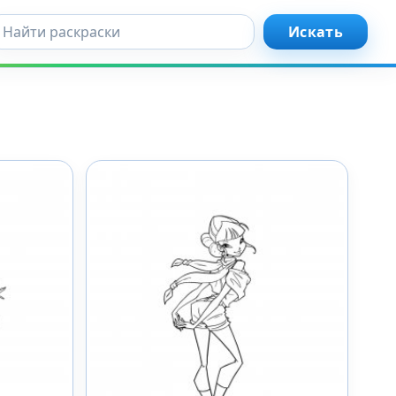
кать...
Искать