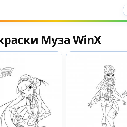
Ис
краски Муза WinX