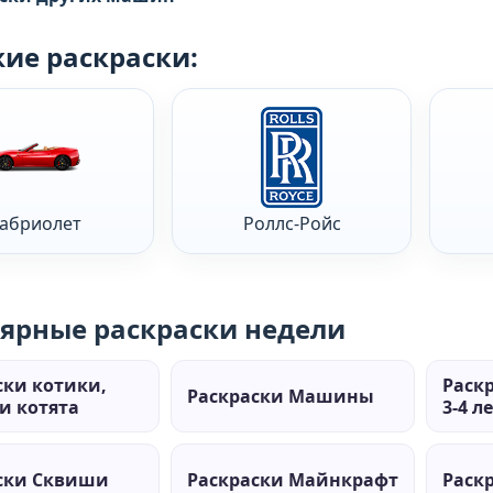
ие раскраски:
абриолет
Роллс-Ройс
ярные раскраски недели
ски котики,
Раск
Раскраски Машины
и котята
3-4 л
ски Сквиши
Раскраски Майнкрафт
Раск