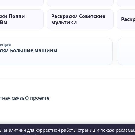
ски Поппи
Раскраски Советские
Раск
айм
мультики
ующая
аски Большие машины
тная связь
О проекте
сы аналитики для корректной работы страниц и показа рекламы