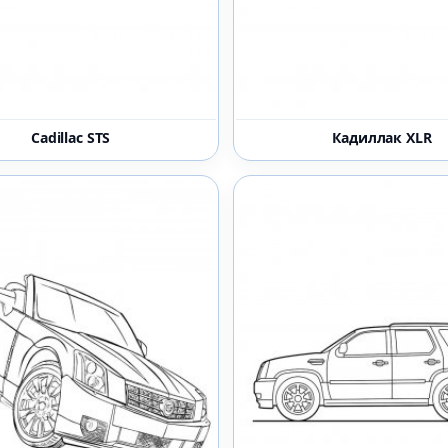
Cadillac STS
Кадиллак XLR