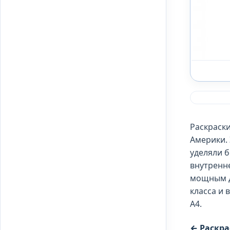
Раскраск
Америки.
уделяли б
внутренн
мощным д
класса и
А4.
← Раскр