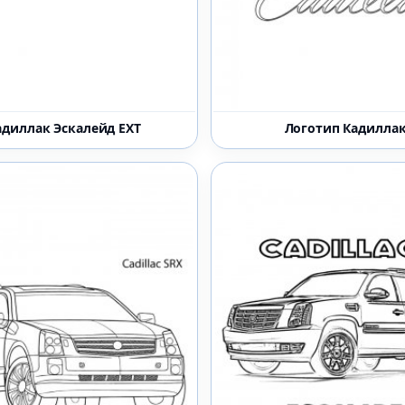
адиллак Эскалейд EXT
Логотип Кадилла