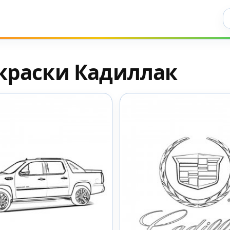
Ис
краски Кадиллак