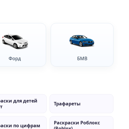
Форд
БМВ
раски для детей
Трафареты
ет
Раскраски Роблокс
раски по цифрам
(Roblox)