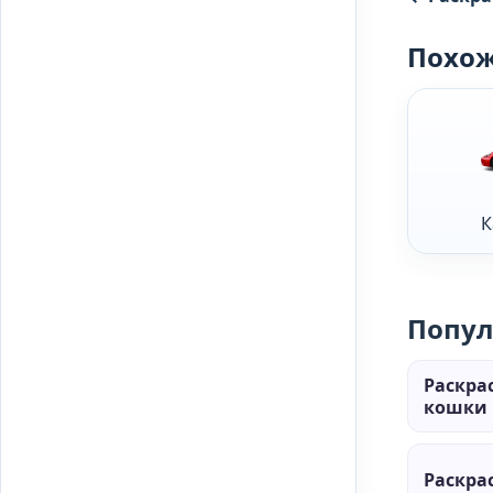
Похож
К
Попул
Раскра
кошки 
Раскра