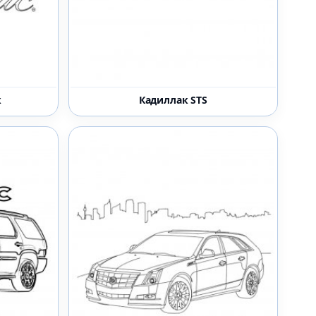
к
Кадиллак STS