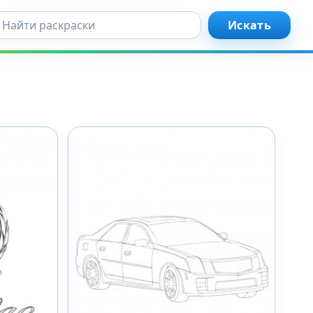
кать...
Искать