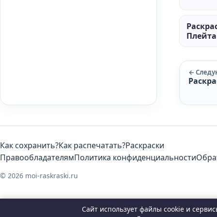
Раскра
Плейт
← След
Раскр
Как сохранить?
Как распечатать?
Раскраски
Правообладателям
Политика конфиденциальности
Обра
© 2026 moi-raskraski.ru
Сайт использует файлы cookie и серви