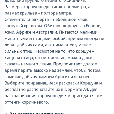
довольно крупного пернатого хищника.
Размеры коршунов достигают полметра, а
размах крыльев – полтора метра.
Отличительная черта – небольшой клюв,
загнутый крючком. Обитают коршуны в Европе,
Азии, Африке и Австралии. Питаются мелкими
животными и птицами, рыбой, причем иногда не
ловят добычу сами, а отнимают ее у менее
сильных птиц. Несмотря на то, что коршун –
хищная птица, он нетороплив, можно даже
сказать немного ленив. Предпочитает долгое
время парить высоко над землей, чтобы потом,
заметив добычу, камнем броситься на нее.
Выберите понравившиеся раскраски Коршуна и
бесплатно распечатайте их в формате А4. Для
раскрашивания коршунов детям пригодятся все
оттенки коричневого.
← Все раскраски с птицами