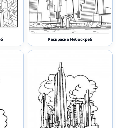
еб
Раскраска Небоскреб