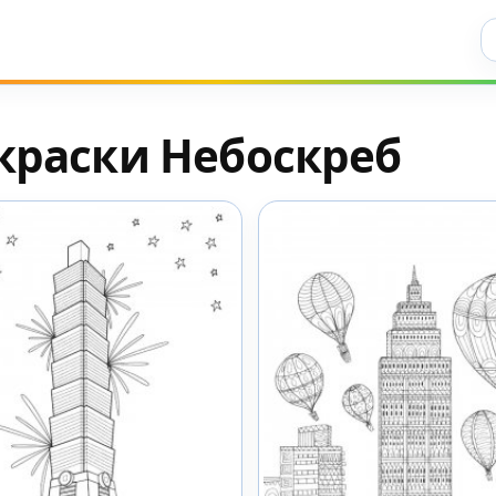
Ис
краски Небоскреб