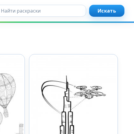
кать...
Искать