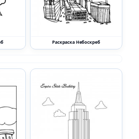
еб
Раскраска Небоскреб