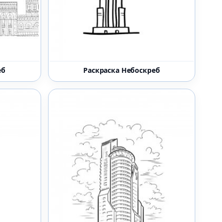
еб
Раскраска Небоскреб