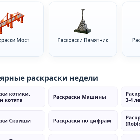
краски Мост
Раскраски Памятник
Ра
ярные раскраски недели
ски котики,
Раск
Раскраски Машины
и котята
3-4 л
Раск
ски Сквиши
Раскраски по цифрам
(Robl