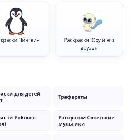
скраски Пингвин
Раскраски Юху и его
друзья
раски для детей
Трафареты
ет
раски Роблокс
Раскраски Советские
ox)
мультики