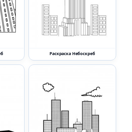
еб
Раскраска Небоскреб