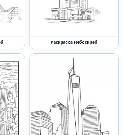
еб
Раскраска Небоскреб