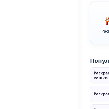
Рас
Попул
Раскра
кошки 
Раскра